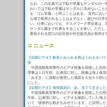
なお、この定義では下駄や草履もサンダルの一
おいては下駄や草履はサンダルに含めないこと
を「ゴム草履」と呼ぶことはある。 現代におい
な場で着用されることはまずなく、遊びや日常
い。仕事においても、デスクワーク専従者は、
サンダル履きで仕事をすることが多い。ただし
重視される窓口の応対係や外交販売員が着用す
ニュース
【尖閣ビデオ】船長とみられる男はくわえタバコ
視
中国漁船衝突事件のビデオ映像を視聴した自民
理事は１日午前、記者団に対し、映像は海上保安
「みずき」に漁船が衝突した場面を６分５０秒に
にした。
【尖閣ビデオ】海保職員の「あ、当ててきました
中国漁船衝突事件のビデオ映像を視聴した公明
午前、記者団に対し、ビデオを撮影していた海上
いて「挑発的な動きをみせています」と説明した