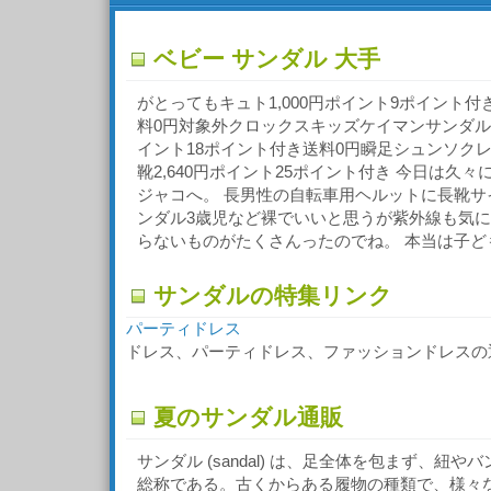
ベビー サンダル 大手
がとってもキュト1,000円ポイント9ポイント付
料0円対象外クロックスキッズケイマンサンダルベ
イント18ポイント付き送料0円瞬足シュンソク
靴2,640円ポイント25ポイント付き 今日は久
ジャコへ。 長男性の自転車用ヘルットに長靴サ
ンダル3歳児など裸でいいと思うが紫外線も気
らないものがたくさんったのでね。 本当は子ど
サンダルの特集リンク
パーティドレス
ドレス、パーティドレス、ファッションドレスの
夏のサンダル通販
サンダル (sandal) は、足全体を包まず、紐
総称である。古くからある履物の種類で、様々