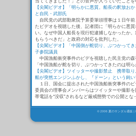
当ててきました！」との音声が入っていたことを
【尖閣ビデオ】「明らかに悪質。船長の釈放おか
と自民・武部氏
自民党の武部勤衆院予算委筆頭理事は１日午前
たビデオを視聴した後、記者団に「明らかに悪質
い。なぜ中国人船長を現行犯逮捕しなかったか。
もらうべきだ」と政府の対応を批判した。
【尖閣ビデオ】「中国側が舵切り、ぶつかってき
子参院議員
中国漁船衝突事件のビデを視聴した民主党の森
「中国漁船が舵を切り、ぶつかってきたのは明ら
【尖閣ビデオ】ツイッターや撮影禁止 携帯取り上
船が突然エンジンふかし、『ドーン』という鈍い
１日、国会に提出された中国漁船衝突事件のビ
委員会の理事会メンバーらはツイッターや撮影を
帯電話を“没収”されるなど厳戒態勢での公開とな
© 2006 夏のサンダル通販 | De