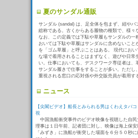
夏のサンダル通販
サンダル (sandal) は、足全体を包まず、紐
総称である。古くからある履物の種類で、様々
なお、この定義では下駄や草履もサンダルの一
おいては下駄や草履はサンダルに含めないこと
を「ゴム草履」と呼ぶことはある。 現代におい
な場で着用されることはまずなく、遊びや日常
い。仕事においても、デスクワーク専従者は、
サンダル履きで仕事をすることが多い。ただし
重視される窓口の応対係や外交販売員が着用す
ニュース
【尖閣ビデオ】船長とみられる男はくわえタバコ
視
中国漁船衝突事件のビデオ映像を視聴した自民
理事は１日午前、記者団に対し、映像は海上保安
「みずき」に漁船が衝突した場面を６分５０秒に