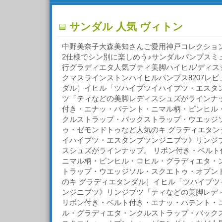
サンダル 人気 ヴィトン
中野美奈子大森美知さんご愛用神戸コレクショ
2仕様でシン別に楽しめう♪サンダルパンプスミ
行グラディエタ人気ブティ美脚ハイヒル′ディス
クマスラインストンハイヒルパンプス8207レビュ
ダル］イヒル「ツハイブツイハイブツ・エスタ
ツ「ティなどの美脚レディスシュズがラインナッ
付き・エナッ・パテント・ニマル柄・ピンヒル
クルストラップ・バックストラップ・ウエッジ
ゥ・ゼモンドトゥなど人気のキ グラディエタン
イハイブツ・エスタンブツンジニブツ》リンジ
スシュズがラインナップ。 リボン付き・ベルト
ニマル柄・ピンヒル・ロヒル・グラディエタ・
トラップ・ウエッジソル・スクエトゥ・オプン
のキ グラディエタンダル］イヒル「ツハイブツ
ンジニブツ》リンジブツ「ティなどの美脚レデ
リボン付き・ベルト付き・エナッ・パテント・
ル・グラディエタ・ンクルストラップ・バック