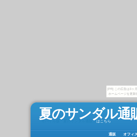
[PR] この広告は
ホームページを更新
夏のサンダル通
モバイル版「夏のサンダル通販」
はこちら
通販
オフィ